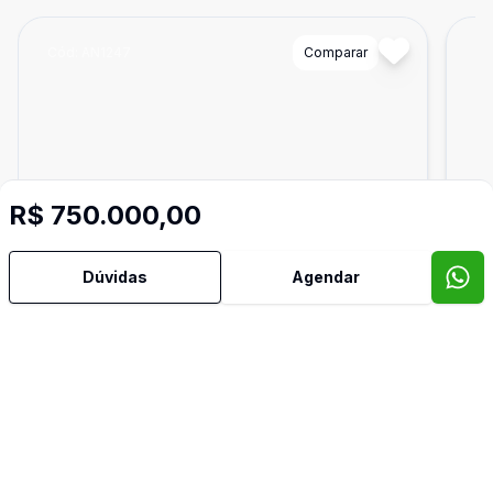
Cód:
AN1247
Comparar
Có
R$ 750.000,00
Dúvidas
Agendar
Lote
Lot