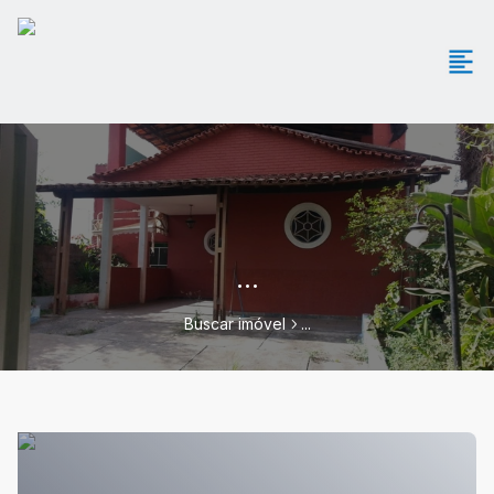
...
Buscar imóvel
...