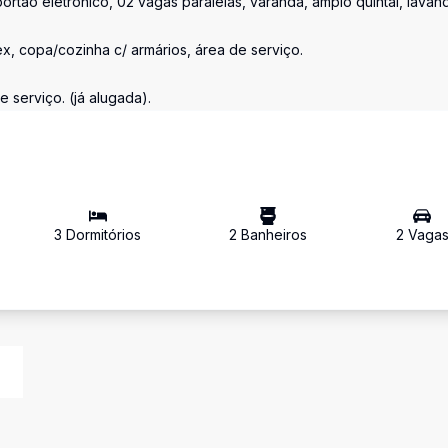
portão eletrônico, 02 vagas paralelas, varanda, amplo quintal, lavand
x, copa/cozinha c/ armários, área de serviço.
e serviço. (já alugada).
3
Dormitório
s
2
Banheiro
s
2
Vaga