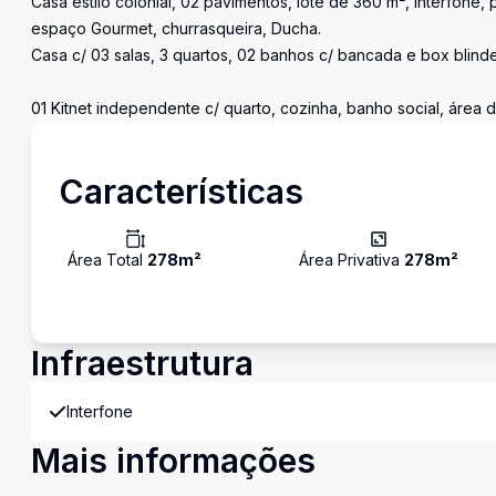
Casa estilo colonial, 02 pavimentos, lote de 360 m², interfone, 
espaço Gourmet, churrasqueira, Ducha.
Casa c/ 03 salas, 3 quartos, 02 banhos c/ bancada e box blinde
01 Kitnet independente c/ quarto, cozinha, banho social, área d
Características
Área Total
278
m²
Área Privativa
278
m²
Infraestrutura
Interfone
Mais informações