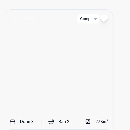
Cód:
AN1574
Comparar
Dorm
3
Ban
2
278
m²