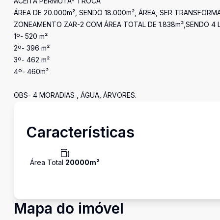
ACEITA PERMUTA- TROCA
ÁREA DE 20.000m², SENDO 18.000m², ÁREA, SER TRANSFORM
ZONEAMENTO ZAR-2 COM ÁREA TOTAL DE 1.838m²,SENDO 4 
1º- 520 m²
2º- 396 m²
3º- 462 m²
4º- 460m²
OBS- 4 MORADIAS , ÁGUA, ÁRVORES.
Características
Área Total
20000
m²
Mapa do imóvel