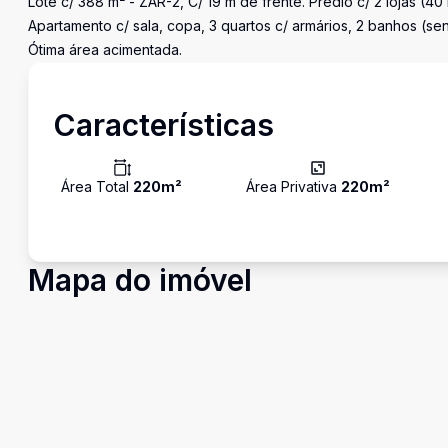
Lote c/ 388 m² - ZAR-2, C/ 19 m de frente. Prédio c/ 2 lojas (40
Apartamento c/ sala, copa, 3 quartos c/ armários, 2 banhos (sen
Ótima área acimentada.
Características
Área Total
220
m²
Área Privativa
220
m²
Mapa do imóvel