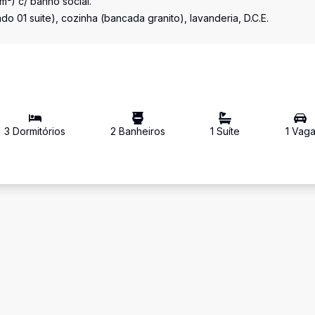
 m²) c/ banho social.
do 01 suite), cozinha (bancada granito), lavanderia, D.C.E.
3
Dormitório
s
2
Banheiro
s
1
Suíte
1
Vag