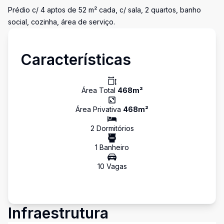
Prédio c/ 4 aptos de 52 m² cada, c/ sala, 2 quartos, banho
social, cozinha, área de serviço.
Características
Área Total
468
m²
Área Privativa
468
m²
2
Dormitório
s
1
Banheiro
10
Vaga
s
Infraestrutura