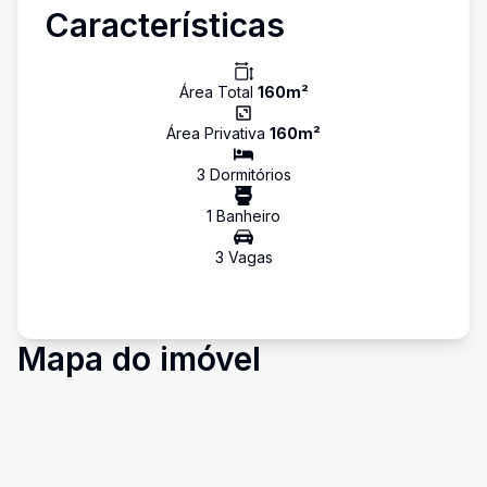
Características
Área Total
160
m²
Área Privativa
160
m²
3
Dormitório
s
1
Banheiro
3
Vaga
s
Mapa do imóvel