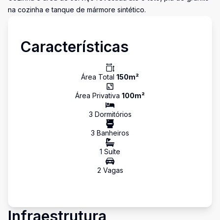
na cozinha e tanque de mármore sintético.
Características
Área Total
150
m²
Área Privativa
100
m²
3
Dormitório
s
3
Banheiro
s
1
Suíte
2
Vaga
s
Infraestrutura