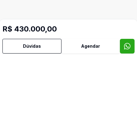
R$ 430.000,00
Dúvidas
Agendar
Mais informações
Área de Serviço
Banheiro Social
Churrasqueira
Cozinha Planejada