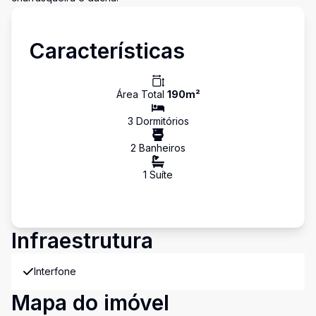
Características
Área Total
190
m²
3
Dormitório
s
2
Banheiro
s
1
Suíte
Infraestrutura
Interfone
Mapa do imóvel