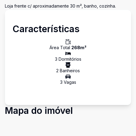
Loja frente c/ aproximadamente 30 m², banho, cozinha.
Características
Área Total
268
m²
3
Dormitório
s
2
Banheiro
s
3
Vaga
s
Mapa do imóvel