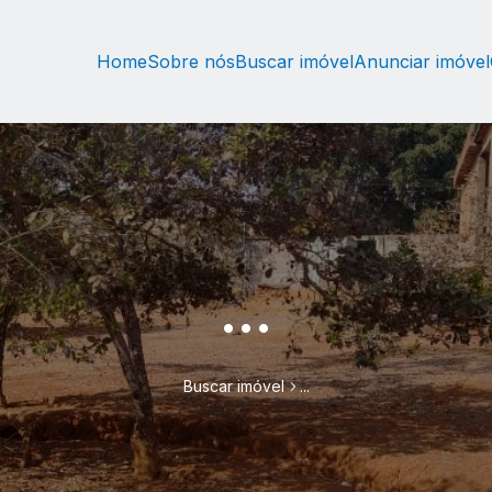
Home
Sobre nós
Buscar imóvel
Anunciar imóvel
...
Buscar imóvel
...