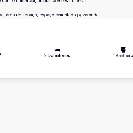
centro comercial, ônibus, árvores frutíferas.
inha, área de serviço, espaço cimentado p/ varanda.
²
2
Dormitório
s
1
Banheir