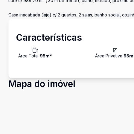
Lote c/ 989,70 m² ( 30 m de frente), plano, murado, próximo ao 
Casa inacabada (laje) c/ 2 quartos, 2 salas, banho social, coz
Características
Área Total
95
m²
Área Privativa
95
m
Mapa do imóvel