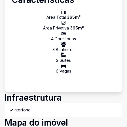
Área Total
365
m²
Área Privativa
365
m²
4
Dormitório
s
3
Banheiro
s
2
Suíte
s
6
Vaga
s
Infraestrutura
Interfone
Mapa do imóvel