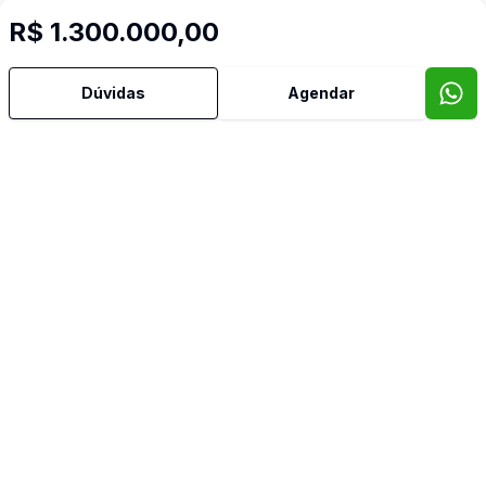
Dormitório com Armários
R$ 1.300.000,00
Imóveis semelhantes
Confira imóveis semelhantes
Dúvidas
Agendar
Cód:
AN807
Comparar