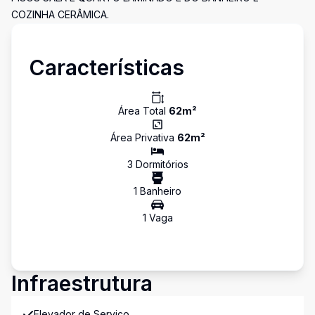
COZINHA CERÂMICA.
Características
Área Total
62
m²
Área Privativa
62
m²
3
Dormitório
s
1
Banheiro
1
Vaga
Infraestrutura
Elevador de Serviço