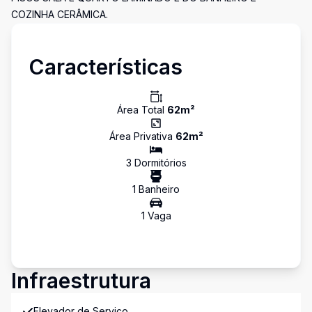
COZINHA CERÂMICA.
Características
Área Total
62
m²
Área Privativa
62
m²
3
Dormitório
s
1
Banheiro
1
Vaga
Infraestrutura
Elevador de Serviço