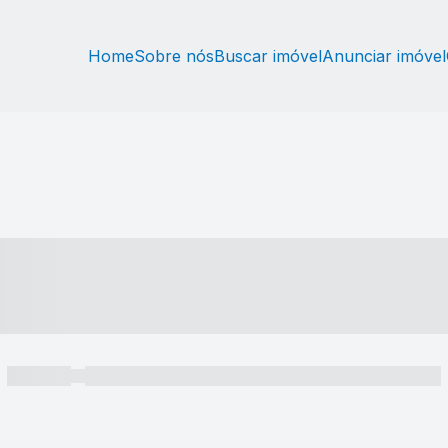
Home
Sobre nós
Buscar imóvel
Anunciar imóvel
----- ---- ---- -- ----
----- -----
----- ----- -- ------ ---- ---- -- ----- ----- ----- --- ------