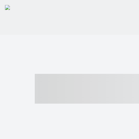
----- ----- -- -
- ------