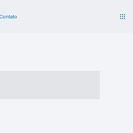
Contato
- ----- ----- --